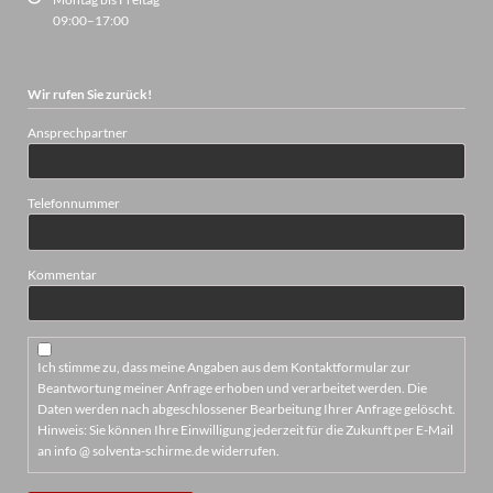
09:00–17:00
Wir rufen Sie zurück!
Ansprechpartner
Telefonnummer
Kommentar
Ich stimme zu, dass meine Angaben aus dem Kontaktformular zur
Beantwortung meiner Anfrage erhoben und verarbeitet werden. Die
Daten werden nach abgeschlossener Bearbeitung Ihrer Anfrage gelöscht.
Hinweis: Sie können Ihre Einwilligung jederzeit für die Zukunft per E-Mail
an info @ solventa-schirme.de widerrufen.