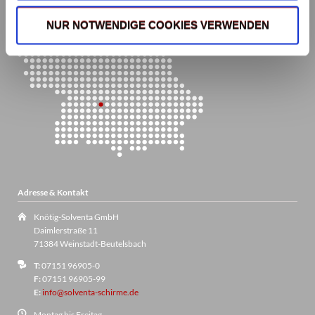
NUR NOTWENDIGE COOKIES VERWENDEN
Adresse & Kontakt
Knötig-Solventa GmbH
Daimlerstraße 11
71384 Weinstadt-Beutelsbach
T:
07151 96905-0
F:
07151 96905-99
E:
info@solventa-schirme.de
Montag bis Freitag