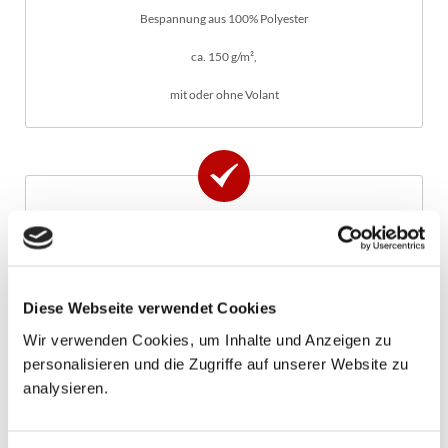
Bespannung aus 100% Polyester
ca. 150 g/m²,
mit oder ohne Volant
Vorteile
kleines Packmaß
geringes Gewicht
schnell aufgebaut
Diese Webseite verwendet Cookies
handlich und praktisch
Wir verwenden Cookies, um Inhalte und Anzeigen zu
kleine Stückzahlen bedruckbar
personalisieren und die Zugriffe auf unserer Website zu
höhenverstellbar
Knickfunktion
analysieren.