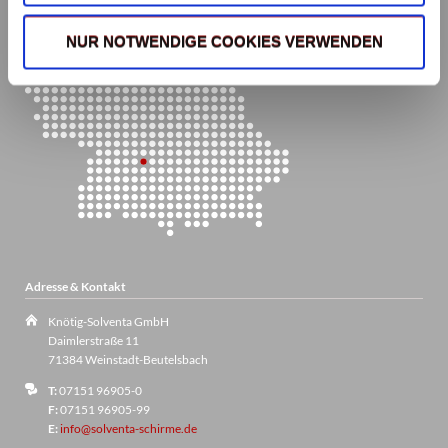
NUR NOTWENDIGE COOKIES VERWENDEN
Adresse & Kontakt
Knötig-Solventa GmbH
Daimlerstraße 11
71384 Weinstadt-Beutelsbach
T:
07151 96905-0
F:
07151 96905-99
E:
info@solventa-schirme.de