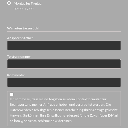
Montag bis Freitag
09:00–17:00
Wir rufen Sie zurück!
Ansprechpartner
Telefonnummer
Kommentar
Ich stimme zu, dass meine Angaben aus dem Kontaktformular zur
Beantwortung meiner Anfrage erhoben und verarbeitet werden. Die
Daten werden nach abgeschlossener Bearbeitung Ihrer Anfrage gelöscht.
Hinweis: Sie können Ihre Einwilligung jederzeit für die Zukunft per E-Mail
an info @ solventa-schirme.de widerrufen.