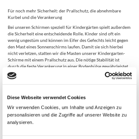
Für noch mehr Sicherheit: der Prallschutz, die abnehmbare
Kurbel und die Verankerung
Bei unseren Schirmen speziell für Kindergärten spielt außerdem
die Sicherheit eine entscheidende Rolle. Kinder sind oft ein
wenig ungestüm und können im Eifer des Gefechts leicht gegen
den Mast eines Sonnenschirms laufen. Damit sie sich hierbei
nicht verletzen, statten wir die Masten unserer Kindergarten-
Schirme mit einem Prallschutz aus. Die nötige Stabilität ist
durch die feste Verankerung in einer Bodenhülse gewährleistet.
Ein weiteres Verletzungsrisiko besteht beim versehentlichen
Zusammenklappen des Schirms. Um dies zu verhindern, lassen
sich die Handkurbeln der Schirme abnehmen und bis zur
abendlichen Schließung des Kindergartens an einem sicheren
Diese Webseite verwendet Cookies
Ort verstauen.
Wir verwenden Cookies, um Inhalte und Anzeigen zu
Unsere Leistungen: vom Aufmaß bis hin zur Montage
personalisieren und die Zugriffe auf unserer Website zu
Benötigen Sie einen oder mehrere Sonnenschirme für Ihren
analysieren.
Kindergarten, bieten wir Ihnen mit unserer Full Service Option
eine besonders bequeme Art der Bestellung. Sie umfasst die