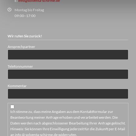
E:
info@solventa-schirme.de
Montag bis Freitag
09:00–17:00
Wir rufen Sie zurück!
Ansprechpartner
Telefonnummer
Kommentar
Ich stimme zu, dass meine Angaben aus dem Kontaktformular zur
Beantwortung meiner Anfrage erhoben und verarbeitet werden. Die
Daten werden nach abgeschlossener Bearbeitung Ihrer Anfrage gelöscht.
Hinweis: Sie können Ihre Einwilligung jederzeit für die Zukunft per E-Mail
an info @ solventa-schirme.de widerrufen.