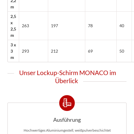
2,2
m
2,5
x
263
197
78
40
2,5
m
3 x
3
293
212
69
50
m
Unser Lockup-Schirm MONACO im
Überlick
Ausführung
Hochwertiges Aluminiumgestell, weißpulverbeschichtet