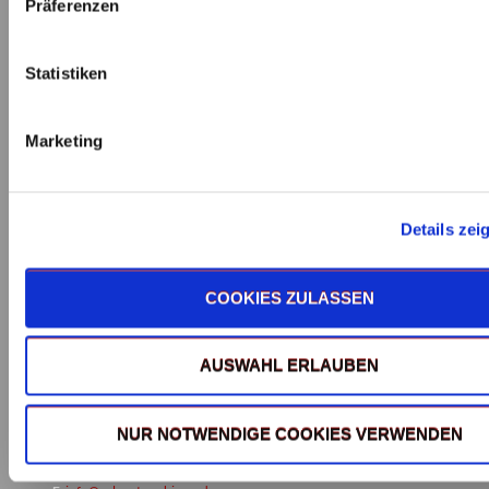
Präferenzen
Statistiken
Marketing
Details zei
COOKIES ZULASSEN
Adresse & Kontakt
AUSWAHL ERLAUBEN
Knötig-Solventa GmbH
Daimlerstraße 11
71384 Weinstadt-Beutelsbach
NUR NOTWENDIGE COOKIES VERWENDEN
T:
07151 96905-0
F:
07151 96905-99