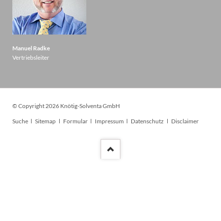
Manuel Radke
Vertriebsleiter
© Copyright 2026 Knötig-Solventa GmbH
Navigation
Suche
Sitemap
Formular
Impressum
Datenschutz
Disclaimer
überspringen