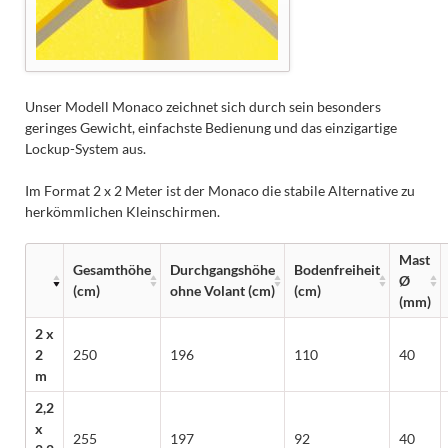
Unser Modell Monaco zeichnet sich durch sein besonders
geringes Gewicht, einfachste Bedienung und das einzigartige
Lockup-System aus.
Im Format 2 x 2 Meter ist der Monaco die stabile Alternative zu
herkömmlichen Kleinschirmen.
Mast
Gesamthöhe
Durchgangshöhe
Bodenfreiheit
Ø
(cm)
ohne Volant (cm)
(cm)
(mm)
2 x
2
250
196
110
40
m
2,2
x
255
197
92
40