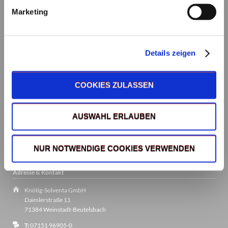
Marketing
Details zeigen
COOKIES ZULASSEN
AUSWAHL ERLAUBEN
NUR NOTWENDIGE COOKIES VERWENDEN
Adresse & Kontakt
Knötig-Solventa GmbH
Daimlerstraße 11
71384 Weinstadt-Beutelsbach
T:
07151 96905-0