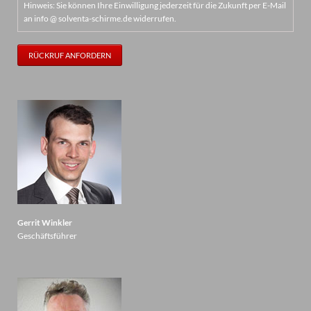
Hinweis: Sie können Ihre Einwilligung jederzeit für die Zukunft per E-Mail
an info @ solventa-schirme.de widerrufen.
RÜCKRUF ANFORDERN
Gerrit Winkler
Geschäftsführer