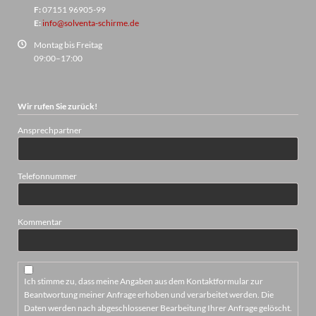
F:
07151 96905-99
E:
info@solventa-schirme.de
Montag bis Freitag
09:00–17:00
Wir rufen Sie zurück!
Ansprechpartner
Telefonnummer
Kommentar
Ich stimme zu, dass meine Angaben aus dem Kontaktformular zur
Beantwortung meiner Anfrage erhoben und verarbeitet werden. Die
Daten werden nach abgeschlossener Bearbeitung Ihrer Anfrage gelöscht.