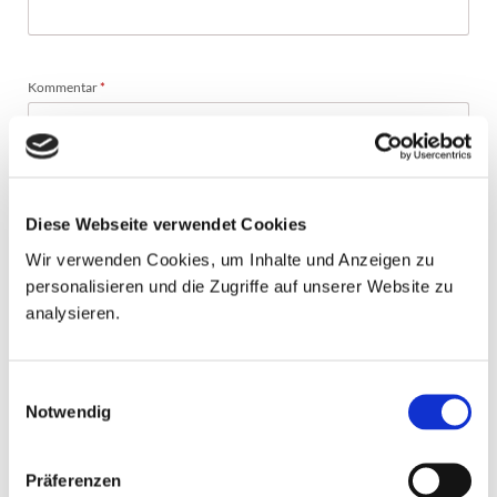
Pflichtfeld
Kommentar
*
Diese Webseite verwendet Cookies
Wir verwenden Cookies, um Inhalte und Anzeigen zu
personalisieren und die Zugriffe auf unserer Website zu
analysieren.
Über neue Kommentare per E-Mail benachrichtigen (Sie können das
Abonnement jederzeit beenden)
Einwilligungsauswahl
Notwendig
KOMMENTAR ABSENDEN
Präferenzen