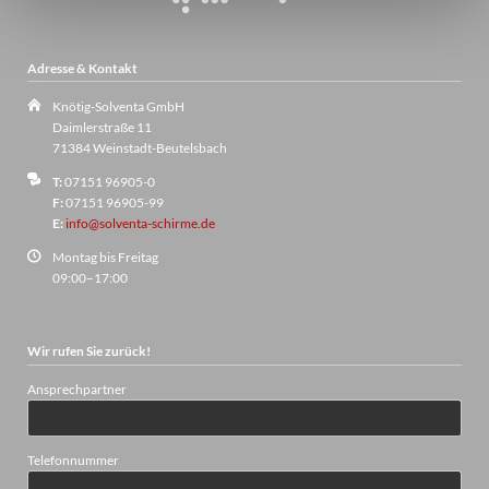
Adresse & Kontakt
Knötig-Solventa GmbH
Daimlerstraße 11
71384 Weinstadt-Beutelsbach
T:
07151 96905-0
F:
07151 96905-99
E:
info@solventa-schirme.de
Montag bis Freitag
09:00–17:00
Wir rufen Sie zurück!
Ansprechpartner
Telefonnummer