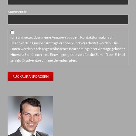
Kommentar
Ich stimme zu, dass meine Angaben aus dem Kontaktformular zur
Beantwortung meiner Anfrage erhoben und verarbeitet werden. Die
Daten werden nach abgeschlossener Bearbeitung Ihrer Anfrage gelöscht.
Hinweis: Sie können Ihre Einwilligung jederzeit für die Zukunft per E-Mail
an info @ solventa-schirme.de widerrufen.
RÜCKRUF ANFORDERN