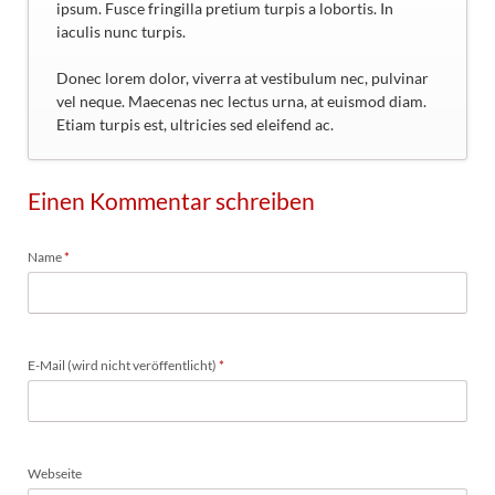
ipsum. Fusce fringilla pretium turpis a lobortis. In
iaculis nunc turpis.
Donec lorem dolor, viverra at vestibulum nec, pulvinar
vel neque. Maecenas nec lectus urna, at euismod diam.
Etiam turpis est, ultricies sed eleifend ac.
Einen Kommentar schreiben
Pflichtfeld
Name
*
Pflichtfeld
E-Mail (wird nicht veröffentlicht)
*
Webseite